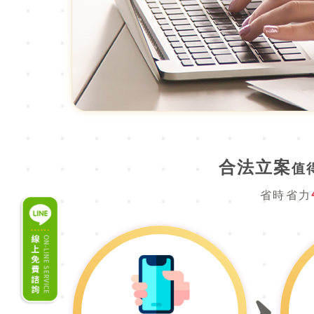
合法立案
值
省時省力