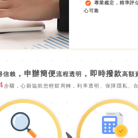
專業鑑定，精準評
心可靠
，申辦簡便
，
即時撥款
得信賴
流程透明
高額
4
步驟，心願協助您輕鬆周轉，
利率透明、保障隱私、