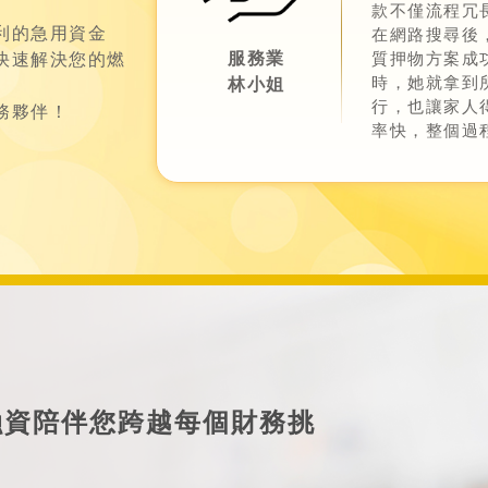
款不僅流程冗
利的急用資金
在網路搜尋後
質押物方案成
服務業
快速解決您的燃
時，她就拿到
林小姐
行，也讓家人
務夥伴！
率快，整個過
融資陪伴您跨越每個財務挑