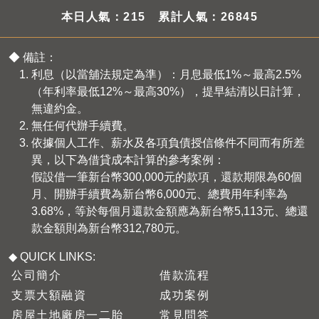
本日人氣：215 累計人氣：26845
◆ 備註：
利息（以當舖法規定為準）：月息最低1%～最高2.5%
（年利率最低12%～最高30%），提早結清以日計算，
無違約金。
無任何代辦手續費。
依據個人工作、薪水及各項負債授信條件不同而有所差
異，以下為借貸成本計算的參考案例：
假設借一筆新台幣300,000元的款項，還款期限為60個
月、開辦手續費為新台幣6,000元、總費用年利率為
3.68%，等於每個月還款金額應為新台幣5,113元、總還
款金額則為新台幣312,780元。
◆ QUICK LINKS:
公司簡介
借款流程
支票大額融資
成功案例
房屋土地廠房一二胎
常見問答